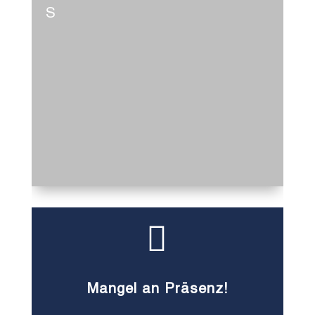
S

Mangel an Präsenz!