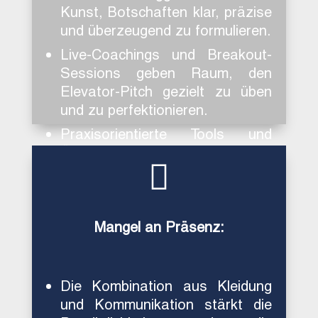
Kunst, Botschaften klar, präzise
und überzeugend zu formulieren.
Live-Coachings und Breakout-
Sessions geben Raum, den
Elevator-Pitch gezielt zu üben
und zu perfektionieren.
Praxisorientierte Tools und
Übungen ermöglichen es, die

Kommunikation nachhaltig zu
verbessern.
Mangel an Präsenz:
Die Kombination aus Kleidung
und Kommunikation stärkt die