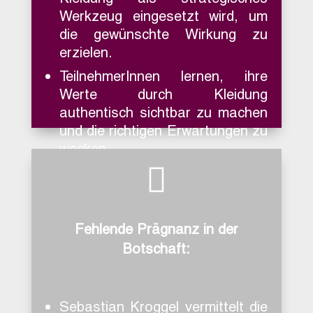
Werkzeug eingesetzt wird, um
die gewünschte Wirkung zu
erzielen.
TeilnehmerInnen lernen, ihre
Werte durch Kleidung
authentisch sichtbar zu machen
und die richtigen Erwartungen zu
wecken.

Individuelles Feedback und
Praxisübungen helfen, den
eigenen Stil zu optimieren und
selbst-bewusst zu tragen.
Fehlende Prägnanz in der
Botschaft:
Sebastian Kroggel vermittelt die